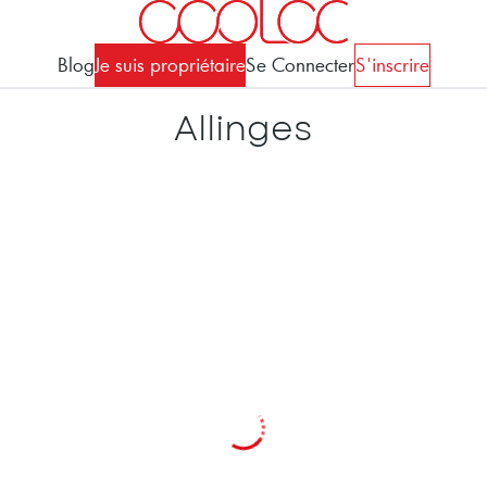
Blog
Je suis propriétaire
Se Connecter
S'inscrire
Allinges