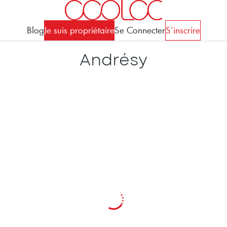
Blog
Je suis propriétaire
Se Connecter
S'inscrire
Andrésy