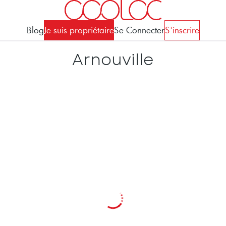
Blog
Je suis propriétaire
Se Connecter
S'inscrire
Arnouville