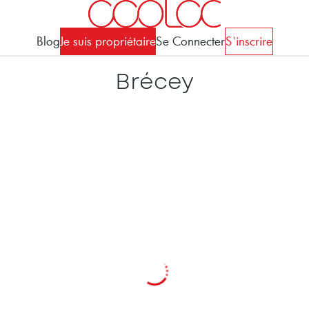
Blog
Je suis propriétaire
Se Connecter
S'inscrire
Brécey