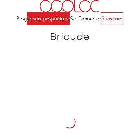
Blog
Je suis propriétaire
Se Connecter
S'inscrire
Brioude