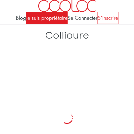
Blog
Je suis propriétaire
Se Connecter
S'inscrire
Collioure