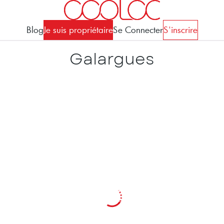
Blog
Je suis propriétaire
Se Connecter
S'inscrire
Galargues