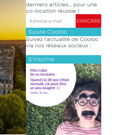
derniers articles… pour une
co-location réussie !
Adresse e-mail
S'INSCRIRE
Suivre Cooloc
Suivez l'actualité de Cooloc
via nos réseaux sociaux :
S'inscrire