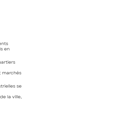
ents
is en
uartiers
et marchés
rielles se
e la ville,