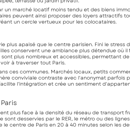
ée, terrasse ou jardin privatif.
par un marché locatif moins tendu et des biens immo
aires peuvent ainsi proposer des loyers attractifs to
réant un cercle vertueux pour les colocataires.
e plus apaisé que le centre parisien. Fini le stress 
illes conservent une ambiance plus détendue où il 
 y sont plus nombreux et accessibles, permettant de
ir à traverser tout Paris.
 dans ces communes. Marchés locaux, petits comme
phère conviviale contraste avec l'anonymat parfois 
acilite l'intégration et crée un sentiment d'appart
 Paris
ient plus face à la densité du réseau de transport fr
ne sont desservies par le RER, le métro ou des ligne
 le centre de Paris en 20 à 40 minutes selon les des