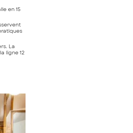
lle en 15
sservent
pratiques
rs. La
la ligne 12