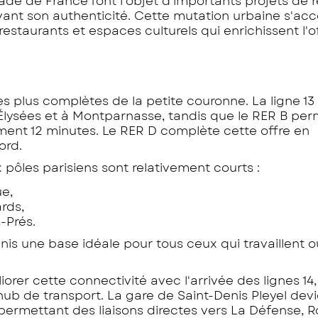
tade de France font l'objet d'importants projets de 
ervant son authenticité. Cette mutation urbaine s'
staurants et espaces culturels qui enrichissent l'o
es plus complètes de la petite couronne. La ligne 1
-Élysées et à Montparnasse, tandis que le RER B pe
ement 12 minutes. Le RER D complète cette offre en
ord.
 pôles parisiens sont relativement courts :
ue,
rds,
-Prés.
nis une base idéale pour tous ceux qui travaillent o
er cette connectivité avec l'arrivée des lignes 14, 1
 hub de transport. La gare de Saint-Denis Pleyel dev
permettant des liaisons directes vers La Défense, R