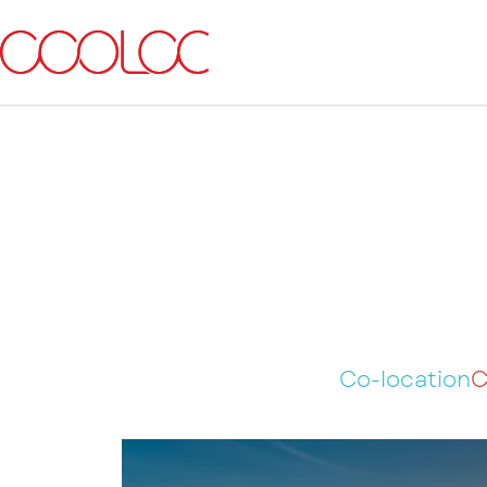
Co-location
C