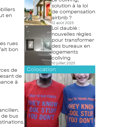
solution à la loi
biliers
de compensation
ut en
airbnb ?
12 août 2025
Loi daubié :
nouvelles règles
pour transformer
des rues
des bureaux en
fait bon
logements
coliving
10 juillet 2025
Colocation
rces de
pesant de
enance à
ancilien.
s de bus
tinations.