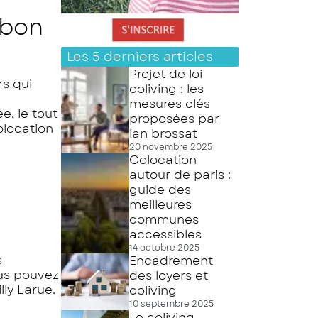
 bon
Les 5 derniers articles
Projet de loi
rs qui
coliving : les
mesures clés
e, le tout
proposées par
olocation
ian brossat
20 novembre 2025
Colocation
autour de paris :
guide des
meilleures
communes
accessibles
14 octobre 2025
s
Encadrement
ous pouvez
des loyers et
ly Larue.
coliving
10 septembre 2025
Le coliving,