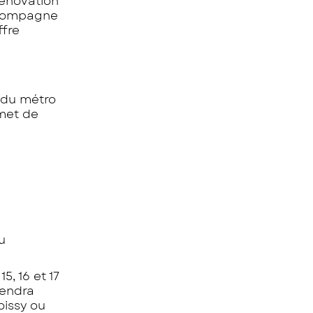
rénovation
accompagne
ffre
3 du métro
rmet de
u
5, 16 et 17
iendra
oissy ou