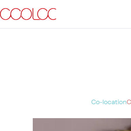
Co-location
C