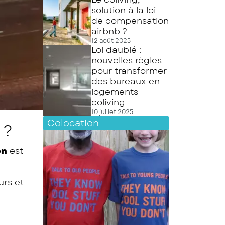
solution à la loi
de compensation
airbnb ?
12 août 2025
Loi daubié :
nouvelles règles
pour transformer
des bureaux en
logements
coliving
10 juillet 2025
Colocation
 ?
on
est
urs et