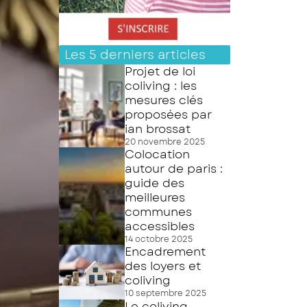
Les 5 derniers articles
Projet de loi
coliving : les
mesures clés
proposées par
ian brossat
20 novembre 2025
Colocation
autour de paris :
guide des
meilleures
communes
accessibles
14 octobre 2025
Encadrement
des loyers et
coliving
10 septembre 2025
Le coliving,