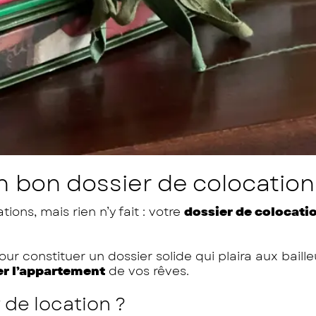
bon dossier de colocation
ions, mais rien n’y fait : votre
dossier de colocati
r constituer un dossier solide qui plaira aux baille
er l’appartement
de vos rêves.
 de location ?