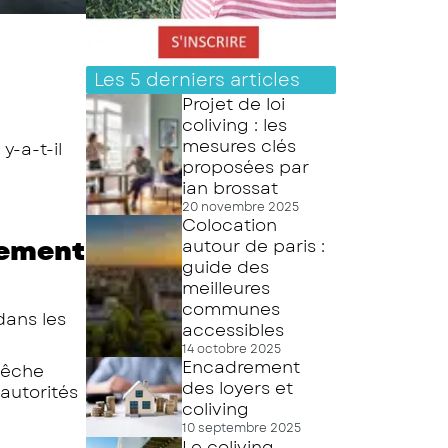
Les 5 derniers articles
Projet de loi
coliving : les
mesures clés
y-a-t-il
proposées par
ian brossat
20 novembre 2025
Colocation
nement
autour de paris :
guide des
meilleures
communes
dans les
accessibles
14 octobre 2025
Encadrement
mpêche
des loyers et
 autorités
coliving
10 septembre 2025
Le coliving,