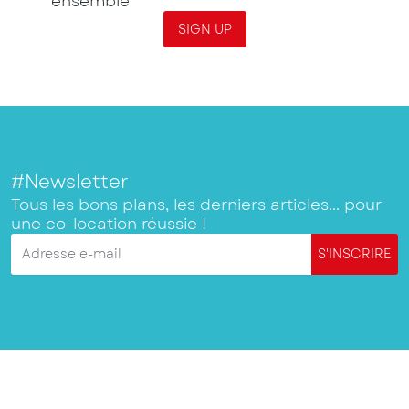
ensemble
SIGN UP
#Newsletter
Tous les bons plans, les derniers articles... pour
une co-location réussie !
Adresse e-mail
S'INSCRIRE